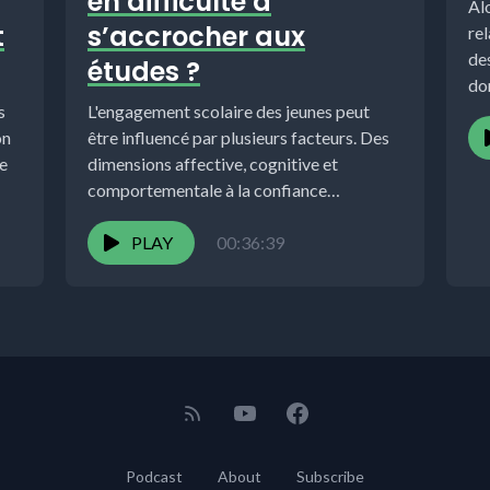
en difficulté à
Al
t
s’accrocher aux
rel
des
études ?
do
s
L'engagement scolaire des jeunes peut
dan
on
être influencé par plusieurs facteurs. Des
de
dimensions affective, cognitive et
comportementale à la confiance
relationnelle établie entre l'élève et...
PLAY
00:36:39
Podcast
About
Subscribe