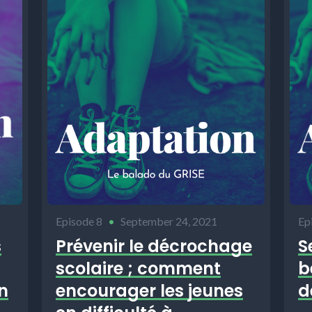
Episode 8
•
September 24, 2021
Ep
s
Prévenir le décrochage
S
scolaire ; comment
b
n
encourager les jeunes
d