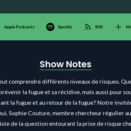
Apple Podcasts
Spotify
RSS
M
Show Notes
eut comprendre différents niveaux de risques
.
Que
prévenir la fugue et sa récidive, mais aussi pour so
ant la fugue et au retour de la fugue?
N
otre
invité
hui
, Sophie Couture,
membre chercheur régulier au
liste de la question entourant
la
prise de risque che