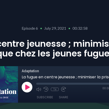
Episode 6
•
July 29, 2021
•
00:32:58
centre jeunesse ; minimise
que chez les jeunes fugu
Adaptation
00:0
1x
SUBSCRIBE
SHARE