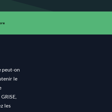
ore
 peut-on
utenir le
e
 GRISE,
z les