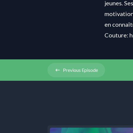
jeunes
.
Ses
motivation
en connaît
Couture:
h
Previous
Episode