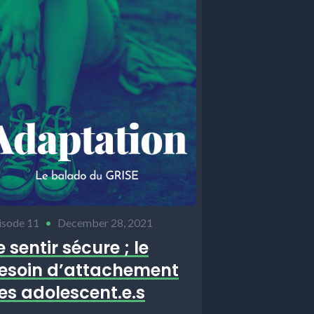
isode 11
•
December 28, 2021
e sentir sécure ; le
esoin d’attachement
es adolescent.e.s