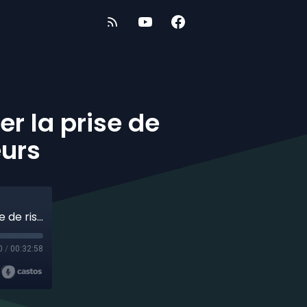
r la prise de
eurs
La fugue en centre jeunesse ; minimiser la prise de risque chez les jeunes fugueurs
0
/
00:32:58