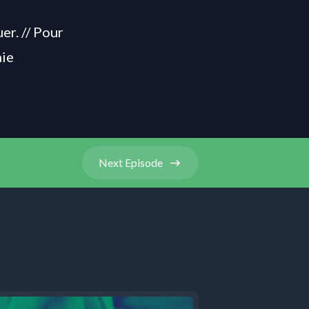
er. // Pour
hie
Next
Episode