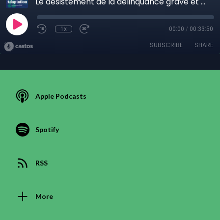
Le désistement de la délinquance grave et persistante chez les jeunes
1x
00:00
/
00:33:50
SUBSCRIBE
SHARE
Apple Podcasts
Spotify
RSS
More