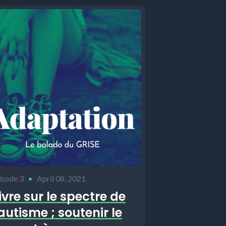
isode 3
•
April 08, 2021
ivre sur le spectre de
’autisme ; soutenir le