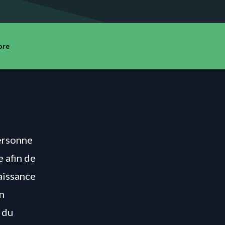
ore
personne
 afin de
naissance
en
 du