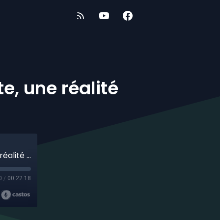
e, une réalité
Être une jeune personne proche aidante, une réalité encore méconnue
0
/
00:22:18