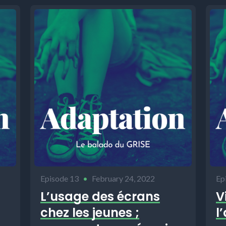
Episode 13
•
February 24, 2022
Ep
L’usage des écrans
V
chez les jeunes ;
l