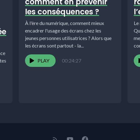
comment en prévenir
r
les conséquences ?
l
À l'ère du numérique, comment mieux
Le 
ée
encadrer l'usage des écrans chez les
Qu
jeunes personnes utilisatrices ? Alors que
mei
les écrans sont partout - la...
co
nce
tes
PLAY
00:24:27