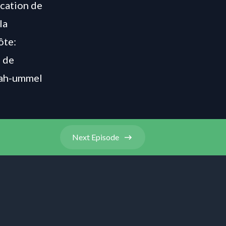
cation de
la
Hôte:
n de
rah-ummel
Next
Episode