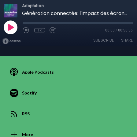
Adaptation
Génération connectée: l'impact des écrans chez les jeunes avec Emma Cristini et Rachel Surprenant
1x
00:00
/
00:50:36
SUBSCRIBE
SHARE
Apple Podcasts
Spotify
RSS
More